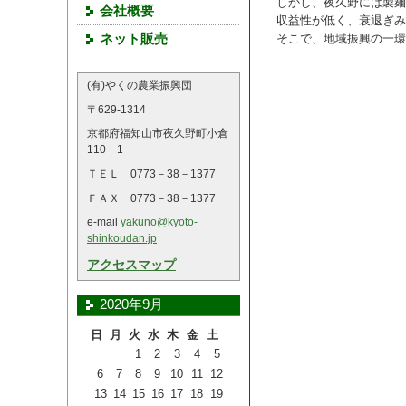
しかし、夜久野には製麺
会社概要
収益性が低く、衰退ぎみ
ネット販売
そこで、地域振興の一環
(有)やくの農業振興団
〒629-1314
京都府福知山市夜久野町小倉
110－1
ＴＥＬ 0773－38－1377
ＦＡＸ 0773－38－1377
e-mail
yakuno@kyoto-
shinkoudan.jp
アクセスマップ
2020年9月
日
月
火
水
木
金
土
1
2
3
4
5
6
7
8
9
10
11
12
13
14
15
16
17
18
19