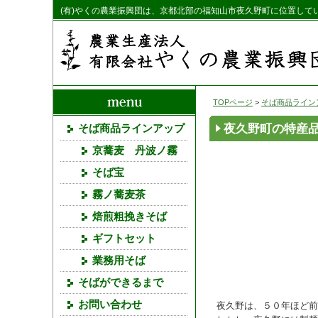
(有)やくの農業振興団は、京都北部の福知山市夜久野町に位置して
TOPページ
>
そば商品ライン
夜久野町の特産
そば商品ラインアップ
京蕎麦 丹波ノ霧
そば宝
霧ノ蕎麦茶
焙煎粗挽きそば
ギフトセット
業務用そば
そばができるまで
お問い合わせ
夜久野は、５０年ほど前