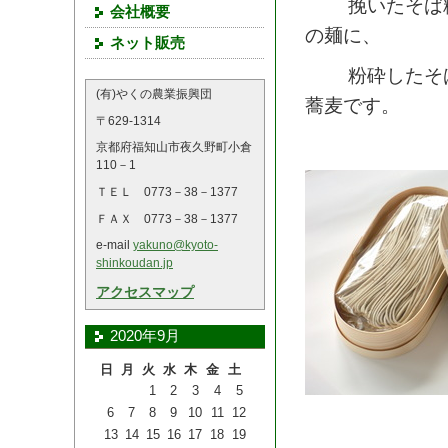
挽いたそば
会社概要
の麺に、
ネット販売
粉砕したそ
(有)やくの農業振興団
蕎麦です。
〒629-1314
京都府福知山市夜久野町小倉
110－1
ＴＥＬ 0773－38－1377
ＦＡＸ 0773－38－1377
e-mail
yakuno@kyoto-
shinkoudan.jp
アクセスマップ
2020年9月
日
月
火
水
木
金
土
1
2
3
4
5
6
7
8
9
10
11
12
13
14
15
16
17
18
19