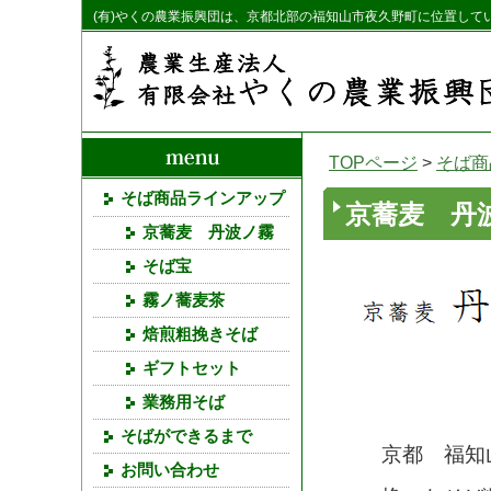
(有)やくの農業振興団は、京都北部の福知山市夜久野町に位置して
TOPページ
>
そば商
そば商品ラインアップ
京蕎麦 丹
京蕎麦 丹波ノ霧
そば宝
霧ノ蕎麦茶
焙煎粗挽きそば
ギフトセット
業務用そば
そばができるまで
京都 福知
お問い合わせ