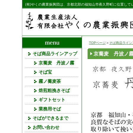
(有)やくの農業振興団は、京都北部の福知山市夜久野町に位置して
TOPページ
>
そば商品ライン
京蕎麦 丹波ノ
そば商品ラインアップ
京蕎麦 丹波ノ霧
そば宝
霧ノ蕎麦茶
焙煎粗挽きそば
ギフトセット
業務用そば
そばができるまで
お問い合わせ