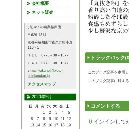
会社概要
ネット販売
(有)やくの農業振興団
〒629-1314
京都府福知山市夜久野町小倉
110－1
ＴＥＬ 0773－38－1377
トラックバック(0
ＦＡＸ 0773－38－1377
e-mail
yakuno@kyoto-
このブログ記事を参照し
shinkoudan.jp
このブログ記事に対する
アクセスマップ
2020年9月
コメントする
日
月
火
水
木
金
土
1
2
3
4
5
6
7
8
9
10
11
12
サインイン
して
13
14
15
16
17
18
19