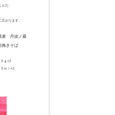
こんだ、
に広がります。
蕎麦 丹波ノ霧
挽きそば
ｇ×2
５ｍｌ×2