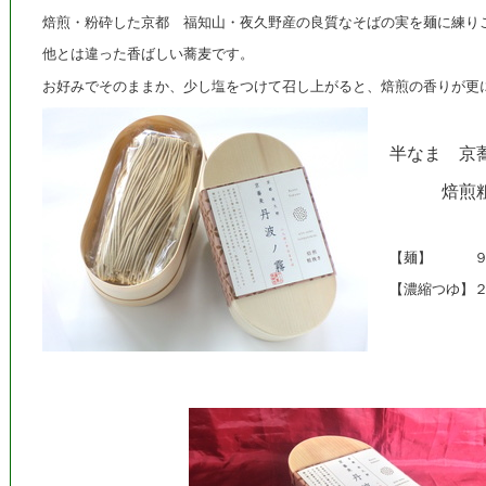
焙煎・粉砕した京都 福知山・夜久野産の良質なそばの実を麺に練り
他とは違った香ばしい蕎麦です。
お好みでそのままか、少し塩をつけて召し上がると、焙煎の香りが更
半なま 京
焙煎粗
【麺】 ９０
【濃縮つゆ】２