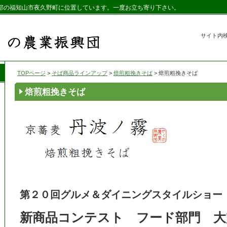
北部の福知山市夜久野町に位置しています。一度お立ち寄り下さい。
サイト内
TOPページ
>
そば商品ラインアップ
>
焙煎粗挽きそば
> 焙煎粗挽きそば
焙煎粗挽きそば
第２０回グルメ＆ダイニングスタイルショ
新商品コンテスト
フード部門 大