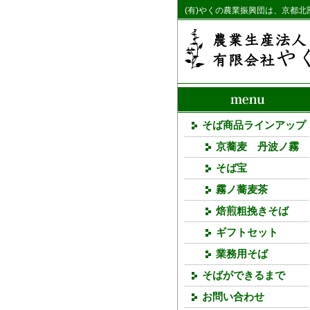
(有)やくの農業振興団は、京都
そば商品ラインアップ
京蕎麦 丹波ノ霧
そば宝
霧ノ蕎麦茶
焙煎粗挽きそば
ギフトセット
業務用そば
そばができるまで
お問い合わせ