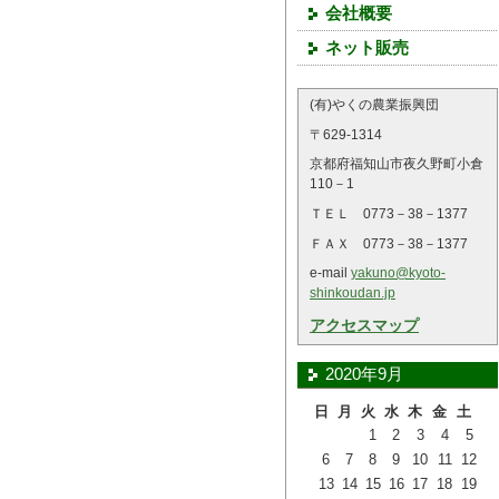
会社概要
ネット販売
(有)やくの農業振興団
〒629-1314
京都府福知山市夜久野町小倉
110－1
ＴＥＬ 0773－38－1377
ＦＡＸ 0773－38－1377
e-mail
yakuno@kyoto-
shinkoudan.jp
アクセスマップ
2020年9月
日
月
火
水
木
金
土
1
2
3
4
5
6
7
8
9
10
11
12
13
14
15
16
17
18
19