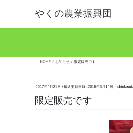
コ
ナ
ン
ビ
やくの農業振興団
テ
ゲ
ン
ー
ツ
シ
へ
ョ
ス
ン
キ
に
ッ
移
HOME
お知らせ
限定販売です
プ
動
2017年4月21日
/ 最終更新日時 :
2019年6月14日
shinkoud
限定販売です