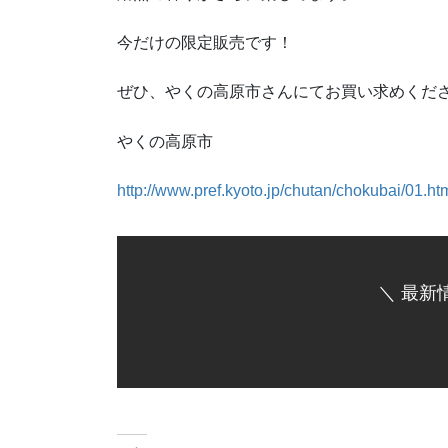
今だけの限定販売です！
ぜひ、やくの高原市さんにてお買い求めくだ
やくの高原市
http://www.pref.kyoto.jp/chutan/chokubai/01.ht
＼ 最新