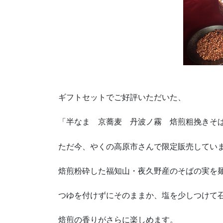
ギフトセットでご好評いただいた、
「半なま 京蕎麦 丹波ノ霧 焙煎粗挽きそ
ただ今、やくの高原市さんで限定販売してい
焙煎粉砕した福知山・夜久野産のそばの実を
つゆを付けずにそのままか、塩を少しつけて
焙煎の香りがさらに楽しめます。