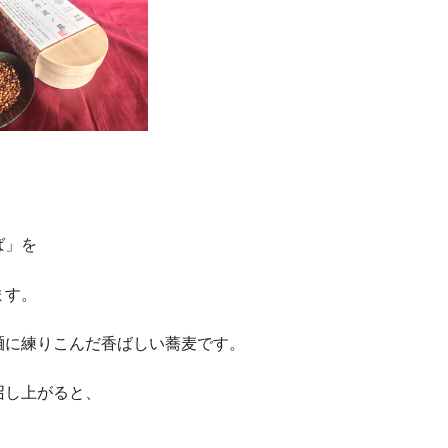
ば」を
ます。
麺に練りこんだ香ばしい蕎麦です。
召し上がると、