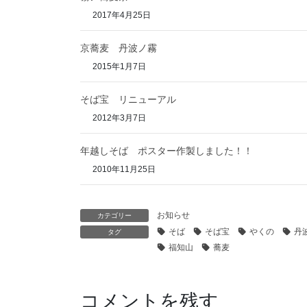
2017年4月25日
京蕎麦 丹波ノ霧
2015年1月7日
そば宝 リニューアル
2012年3月7日
年越しそば ポスター作製しました！！
2010年11月25日
お知らせ
カテゴリー
そば
そば宝
やくの
丹
タグ
福知山
蕎麦
コメントを残す